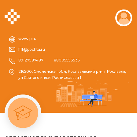
www.p.ru
ffff@pochta.ru
89127587487
88005553535
216500, Смоленская обл, Рославльский р-н, г Рославль,
ул Святого князя Ростислава, д 1