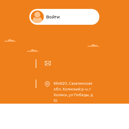
Войти
694620, Сахалинская
обл, Холмский р-н, г
Холмск, ул Победы, д
10