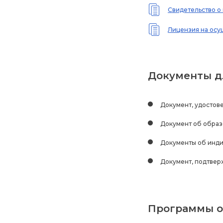
Свидетельство о 
Лицензия на осущ
Документы д
Документ, удостов
Документ об обра
Документы об инди
Документ, подтвер
Программы о