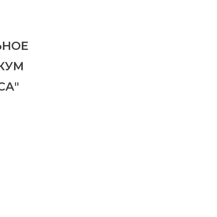
ЬНОЕ
КУМ
СА"