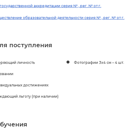
государственной аккредитации серия № , рег. № от г.
ествление образовательной деятельности серия № , рег. № от г.
ля поступления
еряющий личность
Фотографии 3x4 см – 4 шт.
зовании
видуальных достижениях
ждающий льготу (при наличии)
бучения